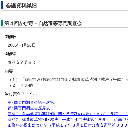
会議資料詳細
第４回かび毒・自然毒等専門調査会
開催日：
2005年4月20日
開催者：
食品安全委員会
内容：
（１） 「佐賀県及び佐賀県嬉野町が構造改革特別区域法（平成１
（２） その他
添付資料ファイル:
第4回専門調査会議事次第
第4回専門調査会座席表
資料1：食品健康影響評価に関する資料の提出について（要請）（
資料2：構造改革特別区域法（平成１４年法律第１８９号）に基づ
加資料の提出について（平成１７年３月１日付け食安監発第０３０