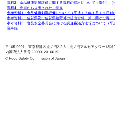
資料3：食品健康影響評価に関する資料の提出について（送付）（
資料4：委員から提出されたご意見
参考資料1：食品健康影響評価について（平成１７年１月１１日付
参考資料2：佐賀県及び佐賀県嬉野町の提出資料（第３回かび毒・
参考資料3：食品安全委員会における調査審議方法等について（平
議事録
〒105-0001 東京都港区虎ノ門2-2-3 虎ノ門アルセアタワー13階 TEL 03-
内閣府法人番号 2000012010019
© Food Safety Commission of Japan