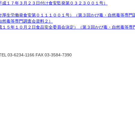
平成１７年３月２３日付け食安監発第０３２３００１号）
け厚生労働発食安第０１１１００１号）（第３回かび毒・自然毒等専門
自然毒等専門調査会資料２）
成１５年１０月２日食品安全委員会決定）（第３回かび毒・自然毒等専
6234-1166 FAX 03-3584-7390