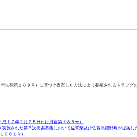
４年法律第１８９号）に基づき提案した方法により養殖されるトラフグ
平成１７年２月２５日付け府食第１８５号）
き実施された第５次提案募集において佐賀県及び佐賀県嬉野町が提案し
１００１号）