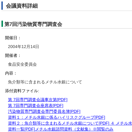
会議資料詳細
第7回汚染物質専門調査会
開催日：
2004年12月14日
開催者：
食品安全委員会
内容：
魚介類等に含まれるメチル水銀について
添付資料ファイル:
第 7回専門調査会議事次第[PDF]
第 7回専門調査会座席表[PDF]
汚染物質専門調査会専門委員名簿[PDF]
資料１：メチル水銀に係るハイリスクグループ[PDF]
資料２：魚介類等に含まれるメチル水銀について[PDF] ４ メチ
資料一覧[PDF]メチル水銀諮問資料（文献集）※閲覧のみ