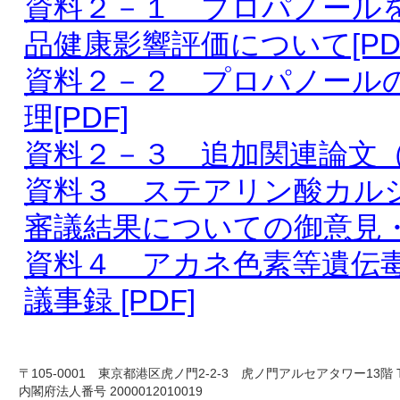
資料２－１ プロパノール
品健康影響評価について[PD
資料２－２ プロパノール
理[PDF]
資料２－３ 追加関連論文（プ
資料３ ステアリン酸カル
審議結果についての御意見・
資料４ アカネ色素等遺伝毒
議事録 [PDF]
〒105-0001 東京都港区虎ノ門2-2-3 虎ノ門アルセアタワー13階 TEL 03-
内閣府法人番号 2000012010019