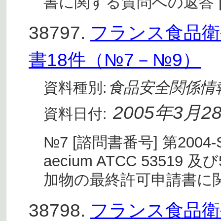
書に関する質問への返答 
38797.
フランス食品衛生
書18件（№7－№9）
食品安全関係情
資料種別:
2005年3月2
資料日付:
№7 [諮問書番号] 第2004-SA
aecium ATCC 5351
加物の最終許可申請書に
38798.
フランス食品衛生