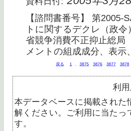
2005年3月2
資料日付:
【諮問書番号】 第2005-S
トに関するデクレ（政令）
省競争消費不正抑止総局 
メントの組成成分、表示
戻る
1
..
3875
3876
3877
3878
利用
本データベースに掲載された
解ください。ご利用に当たっ
す。