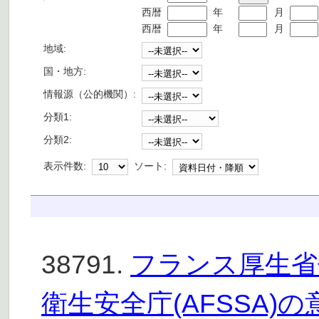
西暦
年
月
西暦
年
月
地域:
国・地方:
情報源（公的機関）:
分類1:
分類2:
表示件数:
ソート:
38791.
フランス厚生省
衛生安全庁(AFSSA