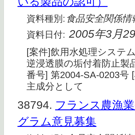
いる製品の認可）
食品安全関係情
資料種別:
2005年3月2
資料日付:
[案件]飲用水処理システ
逆浸透膜の垢付着防止製品Hyd
番号] 第2004-SA-020
主成分として
38794.
フランス農漁業
グラム意見募集