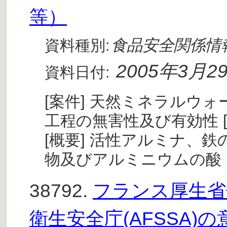
等）
食品安全関係情
資料種別:
2005年3月2
資料日付:
[案件] 天然ミネラルウ
工程の無害性及び有効性 [諮問
[概要] 活性アルミナ、
物及びアルミニウムの酸
38792.
フランス厚生省
衛生安全庁(AFSSA)