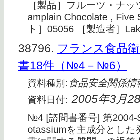
［製品］フルーツ・ナッツ・
amplain Chocolate , Five
ト］05056 ［製造者］Lak
38796.
フランス食品衛生
書18件（№4－№6）
食品安全関係情
資料種別:
2005年3月2
資料日付:
№4 [諮問書番号] 第2004-SA-
otassiumを主成分と