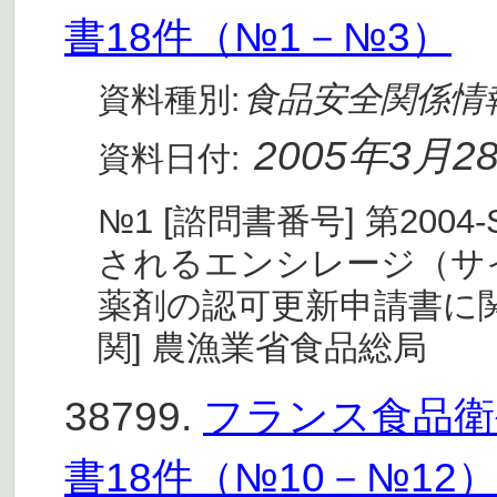
書18件（№1－№3）
食品安全関係情
資料種別:
2005年3月2
資料日付:
№1 [諮問書番号] 第2004
されるエンシレージ（サ
薬剤の認可更新申請書に関
関] 農漁業省食品総局
38799.
フランス食品衛生
書18件（№10－№12