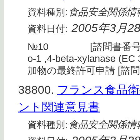
食品安全関係情
資料種別:
2005年3月2
資料日付:
№10 [諮問書番号] 第20
o-1 ,4-beta-xylanase
加物の最終許可申請 [諮
38800.
フランス食品衛生
ント関連意見書
食品安全関係情
資料種別: