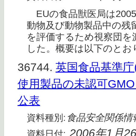
EUの食品獣医局は200
動物及び動物製品中の残
を評価するため視察団を
した。概要は以下のとお
36744.
英国食品基準庁
使用製品の未認可GMO
公表
食品安全関係情
資料種別:
2006年1月2
資料日付: