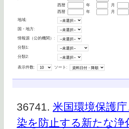
西暦
年
月
西暦
年
月
地域:
国・地方:
情報源（公的機関）:
分類1:
分類2:
表示件数:
ソート:
36741.
米国環境保護庁、過
染を防止する新たな浄