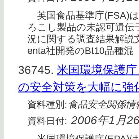
英国食品基準庁(FSA)
ろこし製品の未認可遺伝子組
況に関する調査結果解説文
enta社開発のBt10品種混
36745.
米国環境保護庁
の安全対策を大幅に強
食品安全関係情
資料種別:
2006年1月2
資料日付:
米国環境保護庁(EPA)