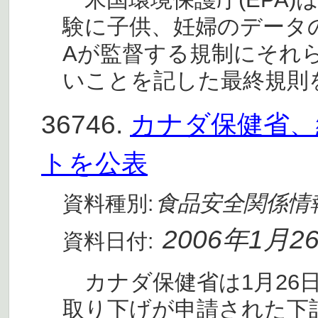
験に子供、妊婦のデータ
Aが監督する規制にそれ
いことを記した最終規則
36746.
カナダ保健省、
トを公表
食品安全関係情
資料種別:
2006年1月2
資料日付:
カナダ保健省は1月26
取り下げが申請された下