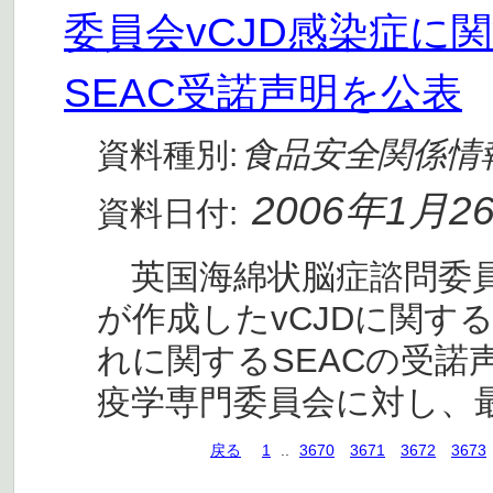
委員会vCJD感染症に
SEAC受諾声明を公表
食品安全関係情
資料種別:
2006年1月2
資料日付:
英国海綿状脳症諮問委員会
が作成したvCJDに関す
れに関するSEACの受諾
疫学専門委員会に対し、
戻る
1
..
3670
3671
3672
3673