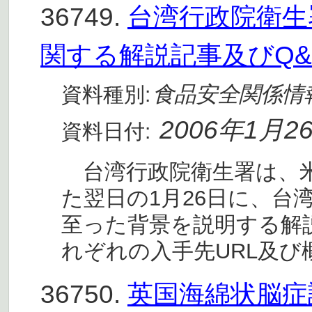
36749.
台湾行政院衛生
関する解説記事及びQ&
食品安全関係情
資料種別:
2006年1月2
資料日付:
台湾行政院衛生署は、米
た翌日の1月26日に、台
至った背景を説明する解
れぞれの入手先URL及
36750.
英国海綿状脳症諮