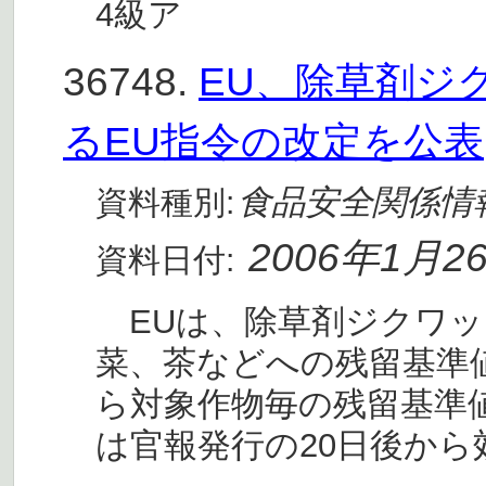
4級ア
36748.
EU、除草剤ジ
るEU指令の改定を公表
食品安全関係情
資料種別:
2006年1月2
資料日付:
EUは、除草剤ジクワット(
菜、茶などへの残留基準
ら対象作物毎の残留基準
は官報発行の20日後から