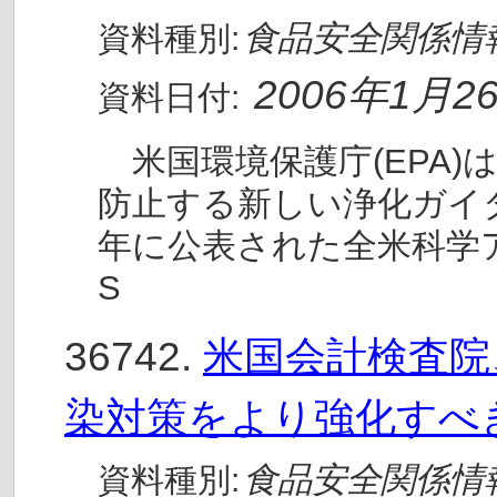
食品安全関係情
資料種別:
2006年1月2
資料日付:
米国環境保護庁(EPA)は過塩
防止する新しい浄化ガイダ
年に公表された全米科学アカデミー
S
36742.
米国会計検査院
染対策をより強化すべ
食品安全関係情
資料種別: