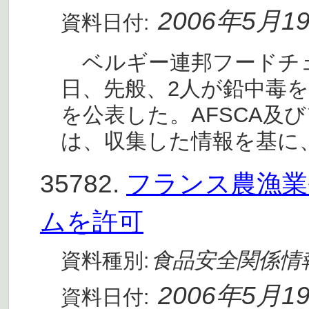
2006年5月1
資料日付:
ベルギー連邦フードチェーン
日、先般、2人が鉛中毒
を公表した。AFSCA及
は、収集した情報を基に
35782.
フランス農漁業
ムを許可
食品安全関係情
資料種別:
2006年5月1
資料日付: