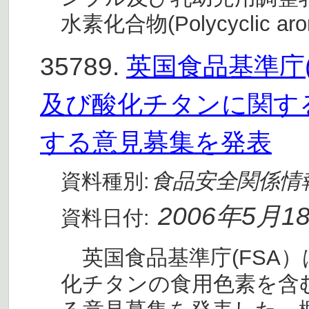
水素化合物(Polycyclic arom
35789.
英国食品基準庁
及び酸化チタンに関す
する意見募集を発表
食品安全関係情
資料種別:
2006年5月1
資料日付:
英国食品基準庁(FSA
化チタンの食用色素を含