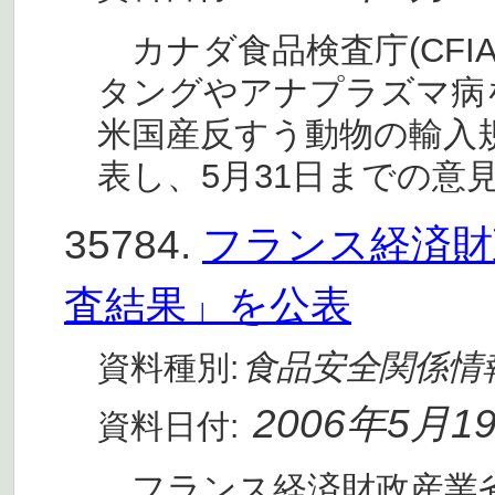
カナダ食品検査庁(CFIA
タングやアナプラズマ病
米国産反すう動物の輸入規
表し、5月31日までの意
35784.
フランス経済財
査結果」を公表
食品安全関係情
資料種別:
2006年5月1
資料日付:
フランス経済財政産業省