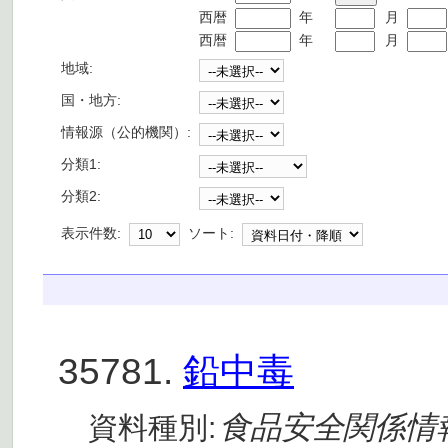
西暦
年
月
西暦
年
月
地域:
国・地方:
情報源（公的機関）:
分類1:
分類2:
表示件数:
ソート:
35781.
鉛中毒
食品安全関係情
資料種別: