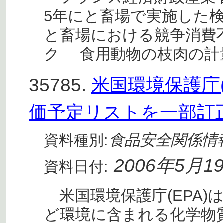
5年にと畜場で実施した検
と畜場における競争消費
ク 食用動物の枝肉の計
35785.
米国環境保護庁(
価予定リストを一部訂
食品安全関係情
資料種別:
2006年5月1
資料日付:
米国環境保護庁(EPA)
ど環境に含まれる化学物