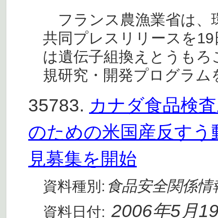
フランス農漁業省は、環
共同プレスリリースを1
は遺伝子組換えとうもろ
規研究・開発プログラム
35783.
カナダ食品検査庁
のための米国産反すう
見募集を開始
食品安全関係情
資料種別:
2006年5月1
資料日付: