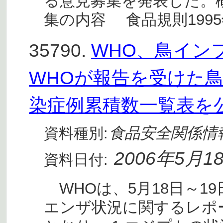
る意見募集を発表した。概
集の内容 食品規則199
35790.
WHO、鳥イン
WHOが報告を受けた
染症例累積数一覧表を
食品安全関係情
資料種別:
2006年5月1
資料日付:
WHOは、5月18日～1
エンザ状況に関するレポ