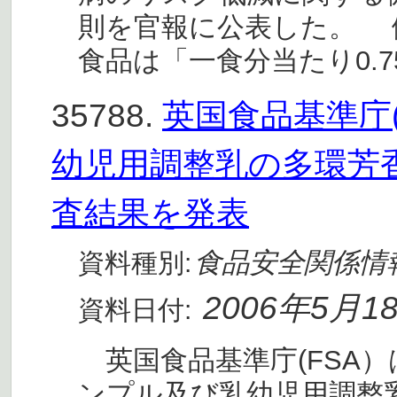
則を官報に公表した。 
食品は「一食分当たり0.
35788.
英国食品基準庁
幼児用調整乳の多環芳
査結果を発表
食品安全関係情
資料種別:
2006年5月1
資料日付:
英国食品基準庁(FSA）は
ンプル及び乳幼児用調整