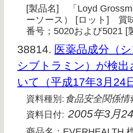
[製品名] 「Loyd Grossma
ーソース） [ロット] 賞
番号；5020および5021 [製
38814.
医薬品成分（シ
シブトラミン）が検出
いて（平成17年3月2
食品安全関係情
資料種別:
2005年3月2
資料日付:
商品名：EVERHEALTH 標