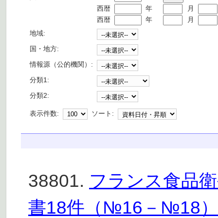
西暦
年
月
西暦
年
月
地域:
国・地方:
情報源（公的機関）:
分類1:
分類2:
表示件数:
ソート:
38801.
フランス食品衛生
書18件（№16－№18