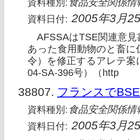
食品安全関係情
資料種別:
2005年3月2
資料日付:
AFSSAはTSE関連意見
あった食用動物のと畜に係
令）を修正するアレテ案
04-SA-396号）（http
38807.
フランスでBS
食品安全関係情
資料種別:
2005年3月2
資料日付: