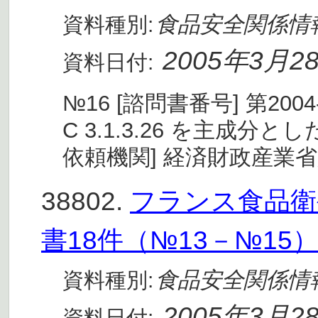
食品安全関係情
資料種別:
2005年3月2
資料日付:
№16 [諮問書番号] 第2004-S
C 3.1.3.26 を主成
依頼機関] 経済財政産業
38802.
フランス食品衛生
書18件（№13－№15
食品安全関係情
資料種別:
2005年3月2
資料日付: