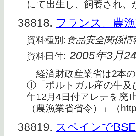
にて出生し、飼養され、
38818.
フランス、農漁
食品安全関係情
資料種別:
2005年3月2
資料日付:
経済財政産業省は2本の
①「ポルトガル産の牛及び
年12月4日付アレテを廃止
（農漁業省省令）」（http:
38819.
スペインでBS