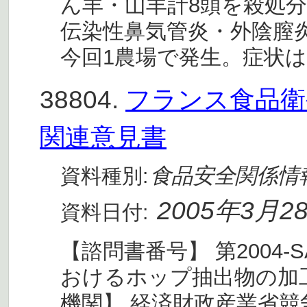
ん羊・山羊計8頭を殺処分
伝染性鼻気管炎・外陰膣炎
今回1農場で発生。症状は
38804.
フランス食品衛生
関連意見書
食品安全関係情
資料種別:
2005年3月2
資料日付:
【諮問書番号】 第2004-S
おけるホップ抽出物の加
機関】 経済財政産業省競