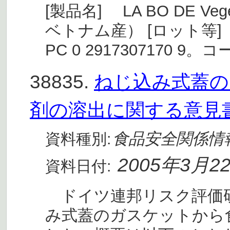
[製品名] LA BO DE Vege
ベトナム産） [ロット等] 
PC 0 2917307170 9
38835.
ねじ込み式蓋の
剤の溶出に関する意見
食品安全関係情
資料種別:
2005年3月2
資料日付:
ドイツ連邦リスク評価研究
み式蓋のガスケットから