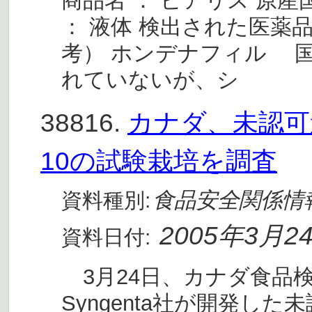
商品名 ： ピアリス 原産国
： 液体 検出された医薬
考） ホンデナフィル 
れていないが、シ
38816.
カナダ、未認可
10の試験栽培を調査
食品安全関係情
資料種別:
2005年3月2
資料日付:
3月24日、カナダ食品検
Syngenta社が開発し