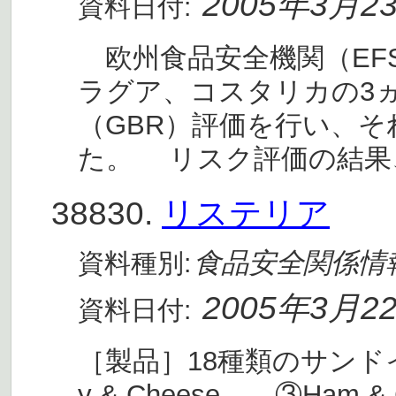
2005年3月2
資料日付:
欧州食品安全機関（EF
ラグア、コスタリカの3ヵ
（GBR）評価を行い、
た。 リスク評価の結果
38830.
リステリア
食品安全関係情
資料種別:
2005年3月2
資料日付:
［製品］18種類のサンドイッチ
y & Cheese ③Ham & C