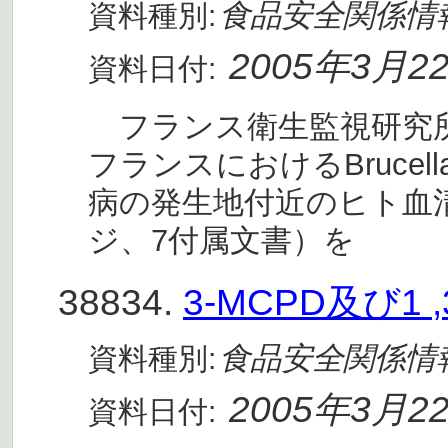
食品安全関係情
資料種別:
2005年3月2
資料日付:
フランス衛生監視研究所（In
フランスにおけるBrucell
病の発生地付近のヒト血
ジ、7付属文書）を
38834.
3-MCPD及び1 ,
食品安全関係情
資料種別:
2005年3月2
資料日付: