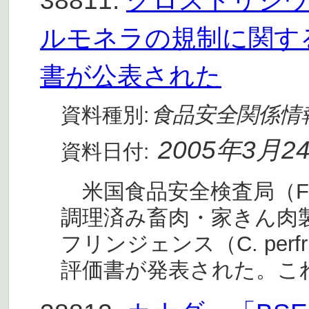
38811.
クロストリジ
ルモネラの規制に関す
書が公表された
食品安全関係情
資料種別:
2005年3月2
資料日付:
米国食品安全検査局（F
調理済み畜肉・家きん肉
フリンジェンス（C. per
評価書が発表された。こ