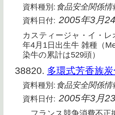
食品安全関係情
資料種別:
2005年3月2
資料日付:
カスティージャ・イ・レオン州サ
年4月1日出生牛 雑種（Me
染牛の累計は529頭）
38820.
多環式芳香族炭
食品安全関係情
資料種別:
2005年3月2
資料日付:
フランス競争消費不正抑止