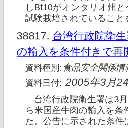
しBt10がオンタリオ州
試験栽培されていること
38817.
台湾行政院衛生
の輸入を条件付きで再
食品安全関係情
資料種別:
2005年3月2
資料日付:
台湾行政院衛生署は3月2
ら米国産牛肉の輸入を条
た。公告に示された条件は