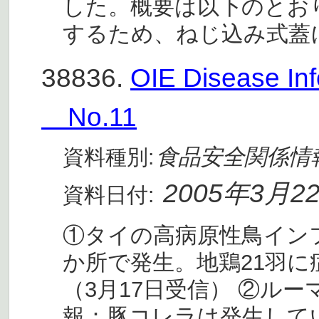
した。概要は以下のとお
するため、ねじ込み式蓋
38836.
OIE Disease 
No.11
食品安全関係情
資料種別:
2005年3月2
資料日付:
①タイの高病原性鳥インフ
か所で発生。地鶏21羽に
（3月17日受信） ②ル
報：豚コレラは発生して