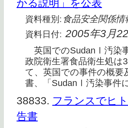
かる説明」を公表
食品安全関係情
資料種別:
2005年3月2
資料日付:
英国でのSudanⅠ汚染
政院衛生署食品衛生処は3
て、英国での事件の概要
書、「SudanⅠ汚染事
38833.
フランスでヒト
告書