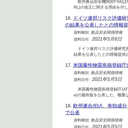
欧州食品安全機関(EFSA)は
RL)の改正に関する理由を付した
16.
ドイツ連邦リスク評価研究所
の結果を公表したとの情報
資料種別:
食品安全関係情報
2021年5月6日
資料日付:
ドイツ連邦リスク評価研究所(B
結果を公表したとの情報提供(202
17.
米国毒性物質疾病登録庁(
資料種別:
食品安全関係情報
2021年5月5日
資料日付:
米国毒性物質疾病登録庁(ATSDR)は
e)の最終版を公表した。概要
18.
欧州連合(EU)、有効
で公表
資料種別:
食品安全関係情報
2021年5月5日
資料日付: