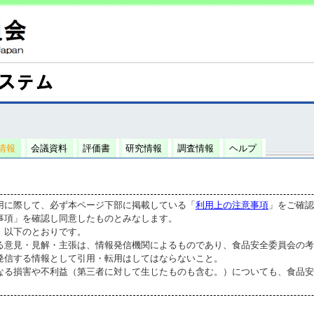
情報
会議資料
評価書
研究情報
調査情報
ヘルプ
用に際して、必ず本ページ下部に掲載している「
利用上の注意事項
」をご確認
事項」を確認し同意したものとみなします。
、以下のとおりです。
る意見・見解・主張は、情報発信機関によるものであり、食品安全委員会の考
発信する情報として引用・転用はしてはならないこと。
なる損害や不利益（第三者に対して生じたものも含む。）についても、食品安