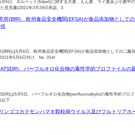
5月6日、ホルペット(folpet)に関する大麦、えん麦、ライ麦及ぶ小麦中
意見書(2021年3月29日承認、3
(BfR)、欧州食品安全機関(EFSA)が食品添加物としての
提供
fR)は5月6日、欧州食品安全機関(EFSA)が食品添加物としての二酸化チ
1年5月6日付け、No. 014/
ATSDR)、パーフルオロ化合物の毒性学的プロファイルの
5月5日、パーフルオロ化合物(perfluoroalkyls)の毒性学的プロファイル(Tox
は以下
成分リンゴコカクモンハマキ顆粒病ウイルス及びフルトリアホ