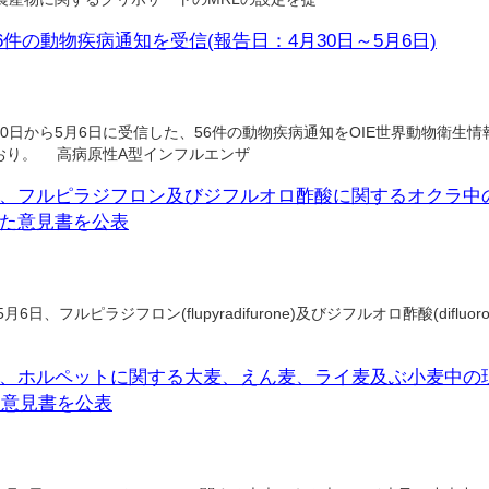
56件の動物疾病通知を受信(報告日：4月30日～5月6日)
0日から5月6日に受信した、56件の動物疾病通知をOIE世界動物衛生情報シス
おり。 高病原性A型インフルエンザ
A)、フルピラジフロン及びジフルオロ酢酸に関するオクラ中
した意見書を公表
、フルピラジフロン(flupyradifurone)及びジフルオロ酢酸(difluoroacet
A)、ホルペットに関する大麦、えん麦、ライ麦及ぶ小麦中の現
た意見書を公表