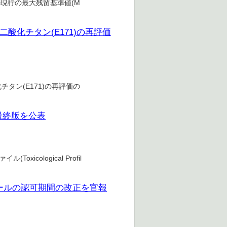
の現行の最大残留基準値(M
二酸化チタン(E171)の再評価
タン(E171)の再評価の
最終版を公表
icological Profil
ールの認可期間の改正を官報