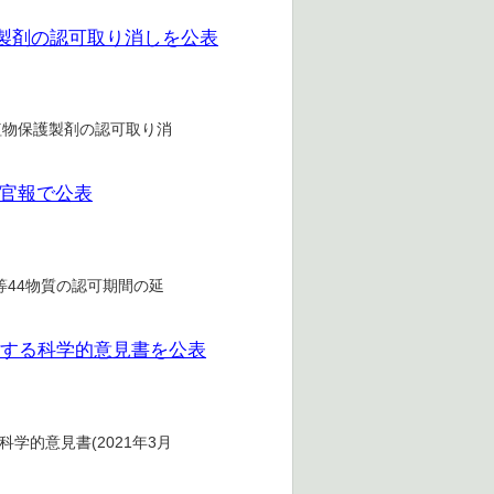
護製剤の認可取り消しを公表
る植物保護製剤の認可取り消
を官報で公表
e)等44物質の認可期間の延
に関する科学的意見書を公表
学的意見書(2021年3月