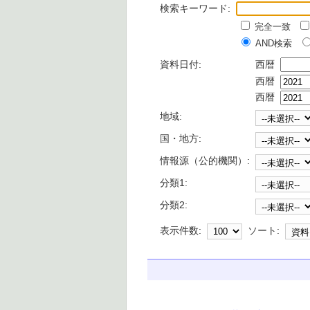
検索キーワード:
完全一致
AND検索
資料日付:
西暦
西暦
西暦
地域:
国・地方:
情報源（公的機関）:
分類1:
分類2:
表示件数:
ソート: