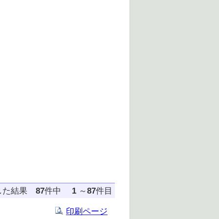
した結果
87
件中
1
～
87
件目
印刷ページ