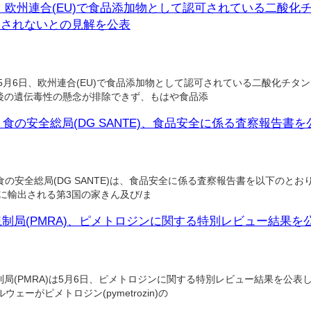
)、欧州連合(EU)で食品添加物として認可されている二酸化チタ
なされないとの見解を公表
5月6日、欧州連合(EU)で食品添加物として認可されている二酸化チタン(
後の遺伝毒性の懸念が排除できず、もはや食品添
食の安全総局(DG SANTE)、食品安全に係る査察報告書を公
の安全総局(DG SANTE)は、食品安全に係る査察報告書を以下のとおり
U）に輸出される第3国の家きん及び/ま
制局(PMRA)、ピメトロジンに関する特別レビュー結果を公
(PMRA)は5月6日、ピメトロジンに関する特別レビュー結果を公表し
ェーがピメトロジン(pymetrozin)の