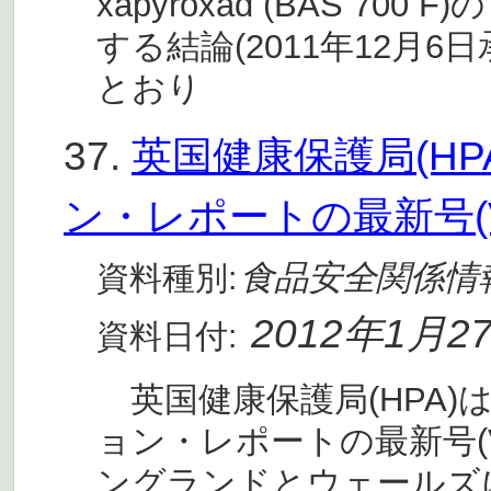
xapyroxad (BAS 7
する結論(2011年12月
とおり
37.
英国健康保護局(H
ン・レポートの最新号(Vol
食品安全関係情
資料種別:
2012年1月2
資料日付:
英国健康保護局(HPA)
ョン・レポートの最新号(Vo
ングランドとウェールズに