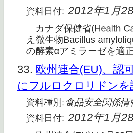
2012年1月2
資料日付:
カナダ保健省(Health C
え微生物Bacillus amyloliq
の酵素αアミラーゼを適
33.
欧州連合(EU)、
にフルロクロリドンを
食品安全関係情
資料種別:
2012年1月2
資料日付: