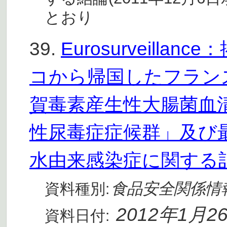
とおり
39.
Eurosurveilla
コから帰国したフラン
賀毒素産生性大腸菌血清
性尿毒症症候群」及び
水由来感染症に関する
食品安全関係情
資料種別:
2012年1月2
資料日付: