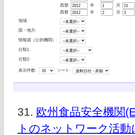
西暦
年
月
西暦
年
月
地域:
国・地方:
情報源（公的機関）:
分類1:
分類2:
表示件数:
ソート:
31.
欧州食品安全機関(E
トのネットワーク活動