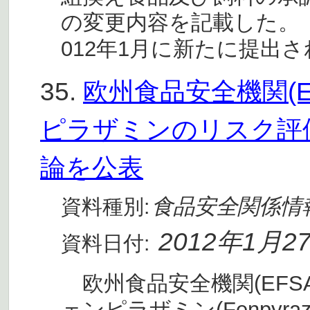
の変更内容を記載した。
012年1月に新たに提出
35.
欧州食品安全機関(
ピラザミンのリスク評
論を公表
食品安全関係情
資料種別:
2012年1月2
資料日付:
欧州食品安全機関(EFSA
ェンピラザミン(Fenpyr