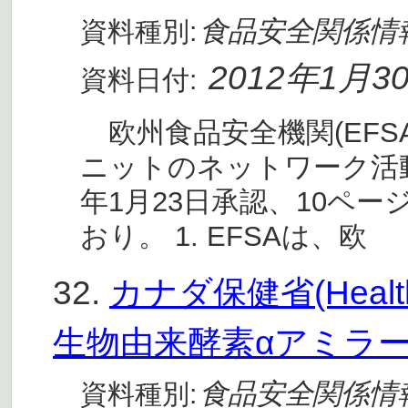
食品安全関係情
資料種別:
2012年1月3
資料日付:
欧州食品安全機関(EFSA
ニットのネットワーク活動
年1月23日承認、10ペ
おり。 1. EFSAは、欧
32.
カナダ保健省(Heal
生物由来酵素αアミラ
食品安全関係情
資料種別: