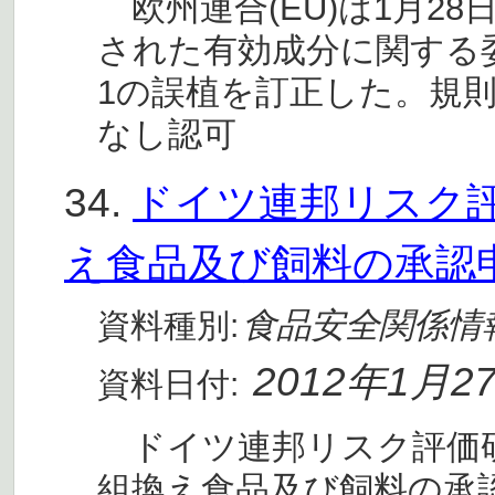
欧州連合(EU)は1月2
された有効成分に関する委員会
1の誤植を訂正した。規則(EC
なし認可
34.
ドイツ連邦リスク評
え食品及び飼料の承認
食品安全関係情
資料種別:
2012年1月2
資料日付:
ドイツ連邦リスク評価研究
組換え食品及び飼料の承