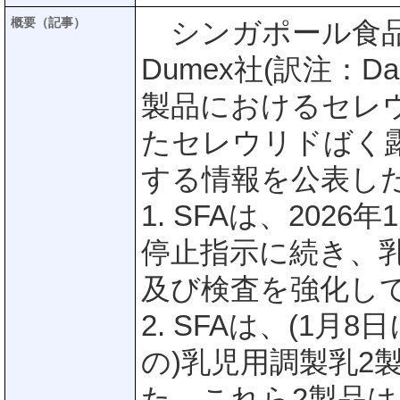
概要（記事）
シンガポール食品庁(
Dumex社(訳注：
製品におけるセレ
たセレウリドばく
する情報を公表し
1. SFAは、202
停止指示に続き、
及び検査を強化し
2. SFAは、(1
の)乳児用調製乳2
た。これら2製品