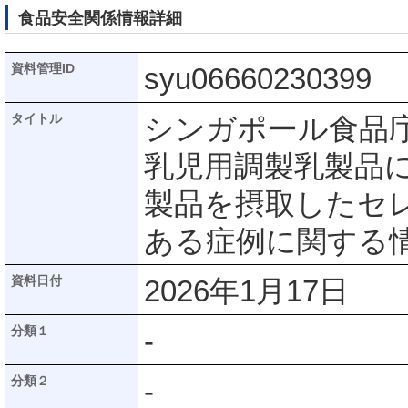
食品安全関係情報詳細
資料管理ID
syu06660230399
タイトル
シンガポール食品庁(S
乳児用調製乳製品
製品を摂取したセ
ある症例に関する
資料日付
2026年1月17日
分類１
-
分類２
-