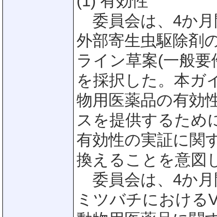
(1) 有効性
委員会は、4か月
外部寄生虫駆除剤
ライン草案(一般要件)(E
を採択した。本ガ
物用医薬品の有効
スを提供するため
有効性の実証に関する
換えることを意図
委員会は、4か月
ミツバチにおけるVarr