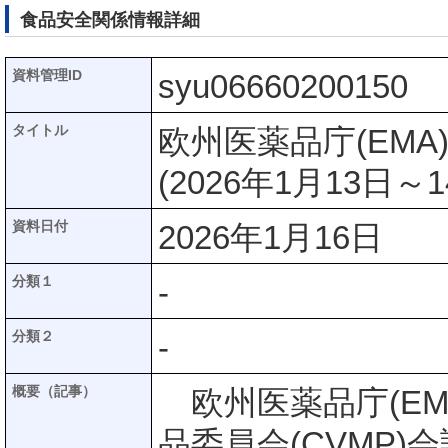
食品安全関係情報詳細
資料管理ID
syu06660200150
タイトル
欧州医薬品庁(EMA
(2026年1月13日
資料日付
2026年1月16日
分類１
-
分類２
-
概要（記事）
欧州医薬品庁(EMA
品委員会(CVMP)会