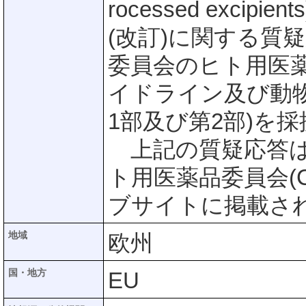
rocessed exci
(改訂)に関する質
委員会のヒト用医
イドライン及び動
1部及び第2部)を
上記の質疑応答は
ト用医薬品委員会(
ブサイトに掲載さ
地域
欧州
国・地方
EU