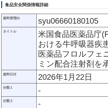
食品安全関係情報詳細
資料管理ID
syu06660180105
タイトル
米国食品医薬品庁(
おける牛呼吸器疾
医薬品フロルフェ
ミン配合注射剤を
資料日付
2026年1月22日
分類１
-
分類２
-