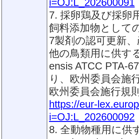
i=OJ:L_202600091
7. 採卵鶏及び採
飼料添加物としてのBacil
7製剤の認可更新
他の鳥類用に供する飼料
ensis ATCC P
り、欧州委員会施行規則
欧州委員会施行規則(EU
https://eur-lex.eur
i=OJ:L_202600092
8. 全動物種用に供