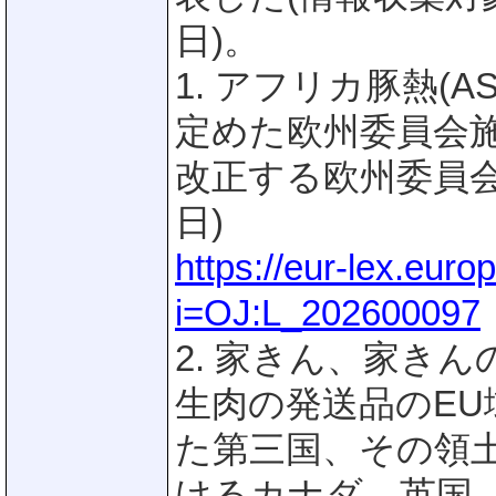
日)。
1. アフリカ豚熱(
定めた欧州委員会施行規
改正する欧州委員会施行規
日)
https://eur-lex.eur
i=OJ:L_202600097
2. 家きん、家き
生肉の発送品のEU域
た第三国、その領
けるカナダ、英国