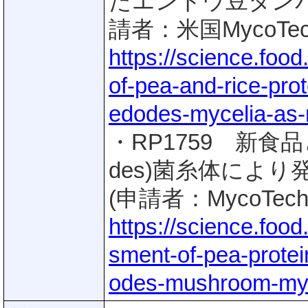
たエンドウ豆タン
請者：米国MycoTechno
https://science.foo
of-pea-and-rice-prot
edodes-mycelia-as-n
・RP1759 新食品と
des)菌糸体によ
(申請者：MycoTechnol
https://science.food
sment-of-pea-protei
odes-mushroom-myce