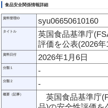
食品安全関係情報詳細
資料管理ID
syu06650610160
タイトル
英国食品基準庁(FS
評価を公表(2026年
資料日付
2026年1月6日
分類１
-
分類２
-
概要（記事）
英国食品基準庁(F
品)の安全性評価を公