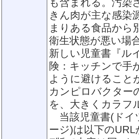
も含まれる。汚染
きん肉が主な感染
まりある食品から
衛生状態が悪い場合
新しい児童書『ル
険：キッチンで手
ように避けることが
カンピロバクター
を、大きくカラフ
当該児童書(ドイツ
ージ)は以下のUR