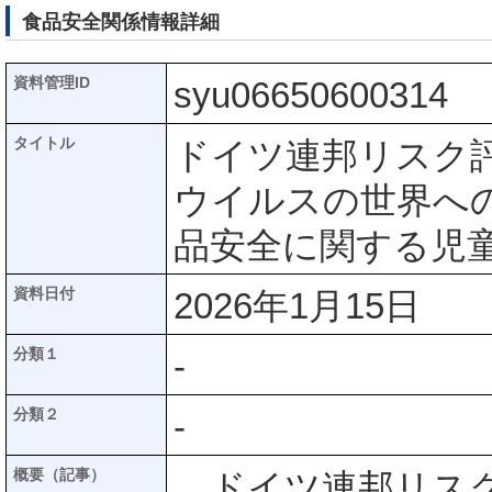
食品安全関係情報詳細
資料管理ID
syu06650600314
タイトル
ドイツ連邦リスク評
ウイルスの世界への
品安全に関する児
資料日付
2026年1月15日
分類１
-
分類２
-
概要（記事）
ドイツ連邦リスク評