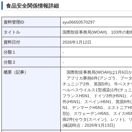
食品安全関係情報詳細
資料管理ID
syu06650570297
タイトル
国際獣疫事務局(WOAH)、103件の動
資料日付
2026年1月12日
分類１
-
分類２
-
概要（記事）
国際獣疫事務局(WOAH)は1月6日
アフリカ豚熱6件(アンゴラ、ブータ
チュニジア2件、英国5件)、牛ペスチウ
ヘルペスウイルス1型感染)1件(チュニ
フランスH5N1、ドイツ3件(H5N1)、
件(H5N1)、スペインH5N1、英国8
N1、デンマークH5N1、エストニアH5
別))、スウェーデンH5N1、スイスH5
病2件(セウタ(スペイン)、レソト)、
(確認時点：2026年1月13日)