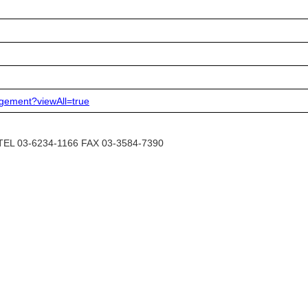
agement?viewAll=true
6234-1166 FAX 03-3584-7390