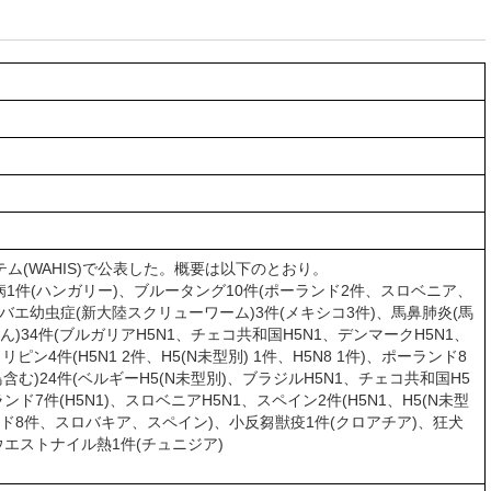
ム(WAHIS)で公表した。概要は以下のとおり。
件(ハンガリー)、ブルータング10件(ポーランド2件、スロベニア、
バエ幼虫症(新大陸スクリューワーム)3件(メキシコ3件)、馬鼻肺炎(馬
)34件(ブルガリアH5N1、チェコ共和国H5N1、デンマークH5N1、
ピン4件(H5N1 2件、H5(N未型別) 1件、H5N8 1件)、ポーランド8
含む)24件(ベルギーH5(N未型別)、ブラジルH5N1、チェコ共和国H5
7件(H5N1)、スロベニアH5N1、スペイン2件(H5N1、H5(N未型
ポーランド8件、スロバキア、スペイン)、小反芻獣疫1件(クロアチア)、狂犬
ウエストナイル熱1件(チュニジア)