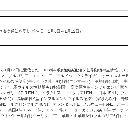
物疾病通知を受信(報告日：1月6日～1月12日)
から1月12日に受信した、103件の動物疾病通知を世界動物衛生情報システ
ン、ブルガリア、エストニア、モルドバ、ウクライナ)、オーエスキー病1
イルス感染症(牛ウイルス性下痢)1件(デンマーク)、豚熱1件(日本)、牛
ジア)、馬ウイルス性動脈炎1件(英国)、高病原性鳥インフルエンザ(家きん
ハンガリー3件(H5N1)、イラクH5N1、イタリアH5N1、日本H5N1、フィリ
件(H5N1))、高病原性A型インフルエンザウイルス感染症(家きん以外、野鳥
N1、ルクセンブルクH5N1、オランダH5N1、ノルウェーH5N1、ポーランド
N1、英国4件(H5N1 3件、H5N5 1件))、ニューカッスル病10件(
リフトバレー熱1件(モーリタニア)、羊痘・山羊痘6件(ブルガリア6件)、