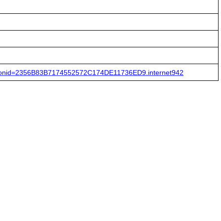
essionid=2356B83B7174552572C174DE11736ED9.internet942