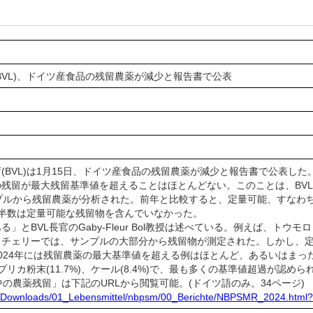
BVL)、ドイツ産食品の残留農薬が減少と報告書で公表
BVL)は1月15日、ドイツ産食品の残留農薬が減少と報告書で公表した
留が最大残留基準値を超えることはほとんどない。このことは、BVLが
サンプルから残留農薬が分析された。前年と比較すると、定量可能、すな
半数は定量可能な残留物を含んでいなかった。
とBVL長官のGaby-Fleur Bol教授は述べている。例えば、ト
とチェリーでは、サンプルの大部分から残留物が測定された。しかし、
024年には残留農薬の最大基準値を超える例はほとんど、あるいはまっ
プリカ粉末(11.7%)、ケール(8.4%)で、最も多くの基準値超過が認めら
中の農薬残留」は下記のURLから閲覧可能。(ドイツ語のみ。34ページ)
cs/Downloads/01_Lebensmittel/nbpsm/00_Berichte/NBPSMR_2024.htm