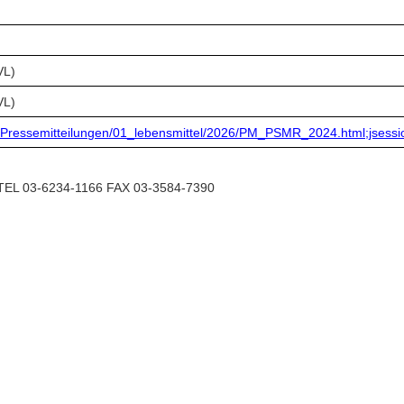
L)
L)
s/Pressemitteilungen/01_lebensmittel/2026/PM_PSMR_2024.html;js
6234-1166 FAX 03-3584-7390