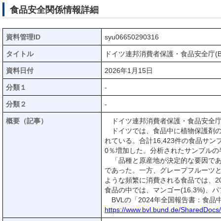
食品安全関係情報詳細
資料管理ID
syu06650290316
タイトル
ドイツ連邦消費者保護・食品安全庁(
資料日付
2026年1月15日
分類１
-
分類２
-
概要（記事）
ドイツ連邦消費者保護・食品安全庁(
ドイツでは、食品中に植物保護剤の残
れている。合計16,423件の食品
0％増加した。分析されたサンプルの
「品種と原産地が決定的な要因である」
であった。一方、グレープフルーツ
ような頻繁に消費される食品では、2
食品の中では、マンゴー(16.3%)、パ
BVLの「2024年全国報告書：食品
https://www.bvl.bund.de/SharedDo