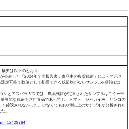
。概要は以下のとおり。
公表した「2024年全国報告書：食品中の農薬残留」によって示さ
わち測定可能で数値として把握できる残留物がないサンプルの割合は1
ウモロコシとアスパラガスでは、農薬残留が定量されたサンプルはごく一部
定量可能な残留を含む食品であっても、トマト、ジャガイモ、リンゴの
たく確認されなかった。少なくても100件以上のサンプルが分析された
れた。
l?nn=12429764