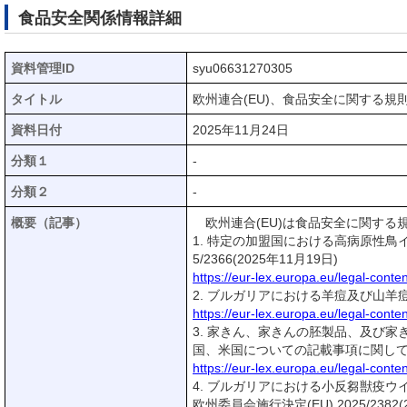
食品安全関係情報詳細
資料管理ID
syu06631270305
タイトル
欧州連合(EU)、食品安全に関する規則等
資料日付
2025年11月24日
分類１
-
分類２
-
概要（記事）
欧州連合(EU)は食品安全に関する規則
1. 特定の加盟国における高病原性鳥イ
5/2366(2025年11月19日)
https://eur-lex.europa.eu/legal-co
2. ブルガリアにおける羊痘及び山羊痘に関
https://eur-lex.europa.eu/legal-co
3. 家きん、家きんの胚製品、及び家
国、米国についての記載事項に関して、欧州委
https://eur-lex.europa.eu/legal-co
4. ブルガリアにおける小反芻獣疫ウイル
欧州委員会施行決定(EU) 2025/2382(