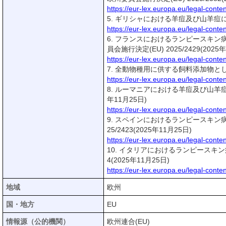
https://eur-lex.europa.eu/legal-co
5. ギリシャにおける羊痘及び山羊痘に関連
https://eur-lex.europa.eu/legal-co
6. フランスにおけるランピースキン病(
員会施行決定(EU) 2025/2429(2025
https://eur-lex.europa.eu/legal-co
7. 全動物種用に供する飼料添加物として
https://eur-lex.europa.eu/legal-co
8. ルーマニアにおける羊痘及び山羊痘に
年11月25日)
https://eur-lex.europa.eu/legal-co
9. スペインにおけるランピースキン病
25/2423(2025年11月25日)
https://eur-lex.europa.eu/legal-co
10. イタリアにおけるランピースキン病
4(2025年11月25日)
https://eur-lex.europa.eu/legal-co
地域
欧州
国・地方
EU
情報源（公的機関）
欧州連合(EU)