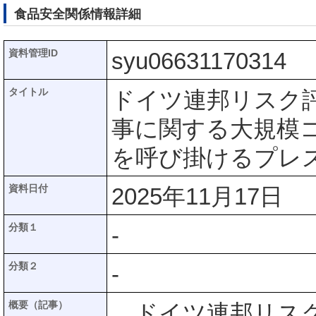
食品安全関係情報詳細
資料管理ID
syu06631170314
タイトル
ドイツ連邦リスク評
事に関する大規模コホ
を呼び掛けるプレ
資料日付
2025年11月17日
分類１
-
分類２
-
概要（記事）
ドイツ連邦リスク評価