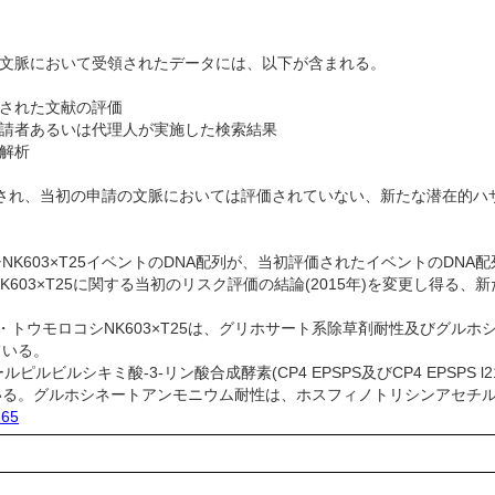
252の文脈において受領されたデータには、以下が含まれる。
された文献の評価
申請者あるいは代理人が実施した検索結果
解析
され、当初の申請の文脈においては評価されていない、新たな潜在的ハ
K603×T25イベントのDNA配列が、当初評価されたイベントのDNA
ロコシNK603×T25に関する当初のリスク評価の結論(2015年)を変更
ク・トウモロコシNK603×T25は、グリホサート系除草剤耐性及びグ
ている。
ピルビルシキミ酸-3-リン酸合成酵素(CP4 EPSPS及びCP4 EPSPS
ている。グルホシネートアンモニウム耐性は、ホスフィノトリシンアセチル
165