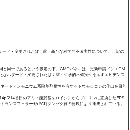
ザード・変更されたばく露・新たな科学的不確実性について、上記の
配列と同一であるという仮定の下、GMOパネルは、更新申請ドシエGM
し得る、新たなハザード・変更されたばく露・科学的不確実性を示すエビデンス
ルホシネートアンモニウム系除草剤耐性を有するトウモロコシの作出を目的
 l214p(214番目のアミノ酸残基をロイシンからプロリンに置換したEPS
トランスフェラーゼ(PAT)タンパク質の発現により達成されている。