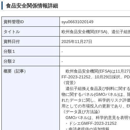
食品安全関係情報詳細
資料管理ID
syu06631020149
タイトル
欧州食品安全機関(EFSA)、遺伝子
資料日付
2025年11月27日
分類１
-
分類２
-
概要（記事）
欧州食品安全機関(EFSA)は11月27
FF-2023-21252、10月29日採択、
《背景》
遺伝子組換え食品及び飼料に関する規則(EC)
物に関するパネル(GMOパネル)は、除草剤耐
れたデータに関し、科学的リスク評価の実
用としての市場投入の更新であり、E
《データ及び方法論》
GMOパネルは、科学的意見を表明
･ ドシエGMFF-2023-21252
･ 申請者提供の追加情報