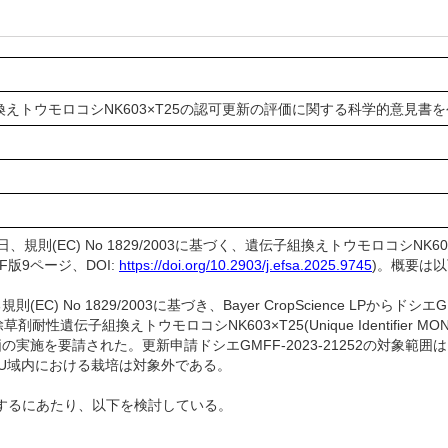
組換えトウモロコシNK603×T25の認可更新の評価に関する科学的意見書
日、規則(EC) No 1829/2003に基づく、遺伝子組換えトウモロコシ
PDF版9ページ、DOI:
https://doi.org/10.2903/j.efsa.2025.9745
)。概要は
 No 1829/2003に基づき、Bayer CropScience LPからドシ
性遺伝子組換えトウモロコシNK603×T25(Unique Identifier M
施を要請された。更新申請ドシエGMFF-2023-21252の対象範囲は、
U域内における栽培は対象外である。
するにあたり、以下を検討している。