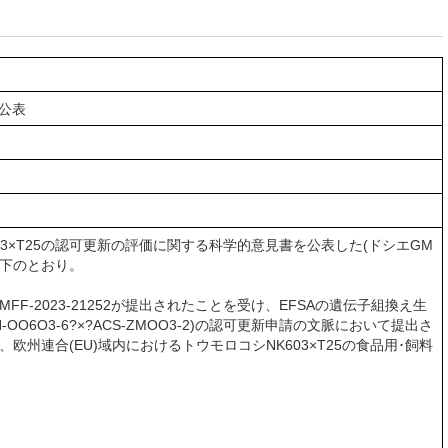
を公表
NK603×T25の認可更新の評価に関する科学的意見書を公表した(ドシエGM
以下のとおり。
エGMFF-2023-21252が提出されたことを受け、EFSAの遺伝子組換え生
ON-OO6O3-6?×?ACS-ZMOO3-2)の認可更新申請の文脈において提出さ
欧州連合(EU)域内におけるトウモロコシNK603×T25の食品用･飼料