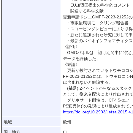
･ EU加盟国提出の科学的コメント
･ 関連する科学文献
更新申請ドシエGMFF-2023-21
･ 市販後環境モニタリング報告書
･ スコーピングレビューにより取得
･ 新たに追加された研究に対して
･ 最新のバイオインフォマティクス
《評価》
GMOパネルは、認可期間中に特定
データを評価した。
《結論》
更新が検討されているトウモロコシN
FF-2023-21252には、トウモ
は含まれないと結論する。
(補足) 2イベントからなるスタッ
として、従来交配法により作出され
グリホサート耐性は、CP4 5-エノール
PS変異体))の発現により達成され
https://doi.org/10.2903/j.efsa.2015.4
地域
欧州
国・地方
EU