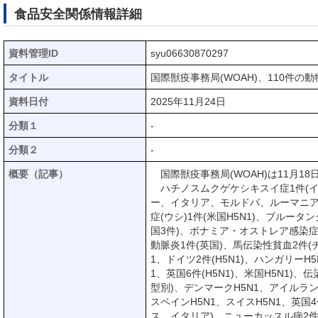
食品安全関係情報詳細
資料管理ID
syu06630870297
タイトル
国際獣疫事務局(WOAH)、110件の動
資料日付
2025年11月24日
分類１
-
分類２
-
概要（記事）
国際獣疫事務局(WOAH)は11月1
ハチノスムクゲケシキスイ症1件(イ
ー、イタリア、モルドバ、ルーマニア
症(ウシ)1件(米国H5N1)、ブル
国3件)、ボナミア・オストレア感染症1件
動脈炎1件(英国)、馬伝染性貧血2件(
1、ドイツ2件(H5N1)、ハンガリーH
1、英国6件(H5N1)、米国H5N1
型別)、デンマークH5N1、アイルランド
スペインH5N1、スイスH5N1、英国4
ス、イタリア)、ニューカッスル病2件