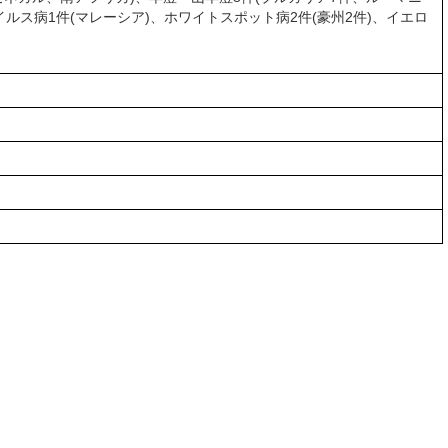
アレイクウイルス病1件(マレーシア)、ホワイトスポット病2件(豪州2件)、イエロ