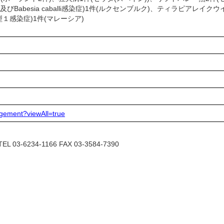
 equi及びBabesia caballi感染症)1件(ルクセンブルク)、ティラピ
遺伝子型１感染症)1件(マレーシア)
agement?viewAll=true
6234-1166 FAX 03-3584-7390