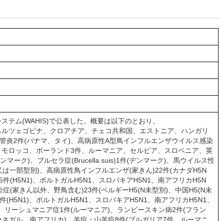
ステム(WAHIS)で公表した。概要は以下のとおり。
・ヘルツェゴビナ、クロアチア、チェコ共和国、エストニア、ハンガリ
管炎2件(パナマ、タイ)、高病原性A型鳥インフルエンザウイルス感染
リア、モロッコ、ポーランド3件、ルーマニア、セルビア、スロベニア、英
)、ブルセラ症(Brucella suis)1件(デンマーク)、馬ウイルス性
別又は一部型別)、高病原性鳥インフルエンザ(家きん)22件(カナダH5N
5件(H5N1)、ポルトガルH5N1、スロバキアH5N1、南アフリカH5N
症(家きん以外、野鳥含む)23件(ベルギーH5(N未型別)、中国H5(N未
(H5N1)、ポルトガルH5N1、スロバキアH5N1、南アフリカH5N1、
ーシア)、リーシュマニア症1件(ルーマニア)、ランピースキン病2件(フラン
(セネガル、南アフリカ)、羊痘・山羊痘8件(ブルガリア7件、ルーマニ