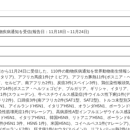
物疾病通知を受信(報告日：11月18日～11月24日)
8日から11月24日に受信した、110件の動物疾病通知を世界動物衛生情報シ
タリア)、アフリカ馬疫1件(ナミビア)、アフリカ豚熱11件(ボスニア
、セルビア、南アフリカ2件)、炭疽3件(スペイン3件)、鶏伝染性喉頭気
ータング14件(ボスニア・ヘルツェゴビナ、ブルガリア、ギリシャ、イタ
(スウェーデン)、牛ペスチウイルス感染症(牛ウイルス性下痢)1件(デンマーク
チリ2件)、口蹄疫3件(南アフリカ2件(SAT1型、SAT2型)、トルコ未型
5N1、アイルランドH5N1、イタリアH5N1、オランダH5N1、ポーランド
)、伝染性筋壊死症1件(マレーシア)、高病原性A型インフルエンザウイルス感染
H5N1、イタリアH5N1、韓国H5N9、リトアニアH5N1、ポーランド6件
件(H5N1 3件、H5N5 1件)、米国H5N1)、コイヘルペス1件(マレ
(ポーランド2件)、狂犬病1件(セウタ(スペイン))、リフトバレー熱2件