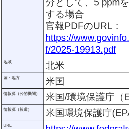
分として、5 pp
する場合
官報PDFのURL：
https://www.govinf
f/2025-19913.pdf
地域
北米
国・地方
米国
情報源（公的機関）
米国/環境保護庁（E
情報源（報道）
米国環境保護庁(EP
URL
https://www.federal