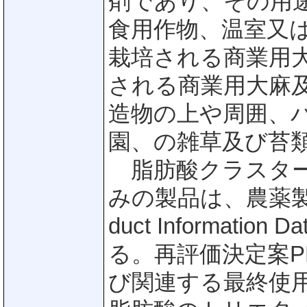
剤であり、その用
食用作物、温室又
栽培される商業用
される商業用大麻
造物の上や周囲、
園、の雑草及び苔
脂肪酸クラスター
みの製品は、農薬製品情
duct Informati
る。再評価決定案PR
び関連する最終使