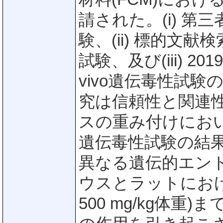
請された。(i) 第三
験、(ii) 標的文献
試験、及び(iii) 
vivo遺伝毒性試
究は信頼性と関連
スの重み付けにお
遺伝毒性試験の結果
異なる遺伝的エン
ウスとラットにおけ
500 mg/kg体