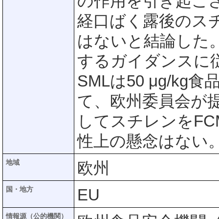
の作用を引き起こ
経口ばく露後のス
はないと結論した。E
するガイダンスに
SMLは50 μg/
て、欧州委員会が提案し
してスチレンをF
性上の懸念はない
地域
欧州
国・地方
EU
情報源（公的機関）