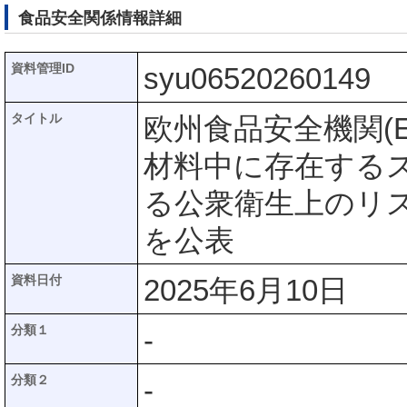
食品安全関係情報詳細
資料管理ID
syu06520260149
タイトル
欧州食品安全機関(
材料中に存在するスチ
る公衆衛生上のリ
を公表
資料日付
2025年6月10日
分類１
-
分類２
-