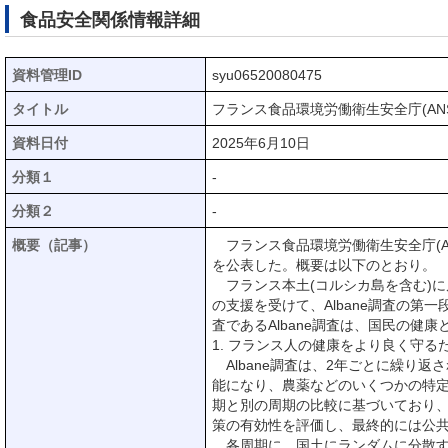
食品安全関係情報詳細
資料管理ID
syu06520080475
タイトル
フランス食品環境労働衛生安全庁(AN
資料日付
2025年6月10日
分類１
-
分類２
-
概要（記事）
フランス食品環境労働衛生安全庁(AN
を公表した。概要は以下のとおり。
フランス本土(コルシカ島を含む)に
の支援を受けて、Albane調査の第
査であるAlbane調査は、国民の
1. フランス人の健康をより良く守
Albane調査は、2年ごとに繰り
能になり、農薬などのいくつかの特
期と別の周期の比較に基づいており
策の有効性を評価し、最終的には公
各周期に、国土にランダムに分散する