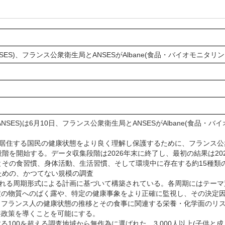
SES)、フランス公衆衛生局とANSESがAlbane(食品・バイオモニ
SES)は6月10日、フランス公衆衛生局とANSESがAlbane(食品
居住する国民の健康状態をより良く理解し保護するために、フランス公衆
一段階を開始する。データ収集段階は2026年末に終了し、最初の結果は
健康とその食習慣、身体活動、生活習慣、そして環境中に存在する約15種
るための、かつてない規模の調査
返される周期形式による計画に基づいて構築されている。各周期にはテー
定の物質へのばく露や、特定の健康事象をより正確に監視し、その決定
、フランス人の健康状態の推移とその食事に関連する栄養・化学面のリ
共政策を導くことを可能にする。
100を超える調査地域から無作為に選ばれた、3,000人以上(子供と成