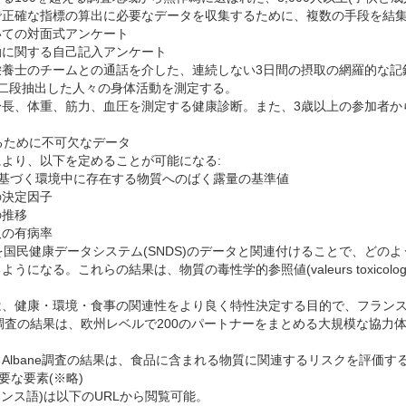
正確な指標の算出に必要なデータを収集するために、複数の手段を結集
いての対面式アンケート
動に関する自己記入アンケート
栄養士のチームとの通話を介した、連続しない3日間の摂取の網羅的な記
二段抽出した人々の身体活動を測定する。
長、体重、筋力、血圧を測定する健康診断。また、3歳以上の参加者か
るために不可欠なデータ
より、以下を定めることが可能になる:
ion)に基づく環境中に存在する物質へのばく露量の基準値
の決定因子
の推移
取の有病率
果を国民健康データシステム(SNDS)のデータと関連付けることで、ど
る。これらの結果は、物質の毒性学的参照値(valeurs toxicologiqu
、健康・環境・食事の関連性をより良く特性決定する目的で、フランス
ane調査の結果は、欧州レベルで200のパートナーをまとめる大規模な
lbane調査の結果は、食品に含まれる物質に関連するリスクを評価する
要な要素(※略)
ンス語)は以下のURLから閲覧可能。