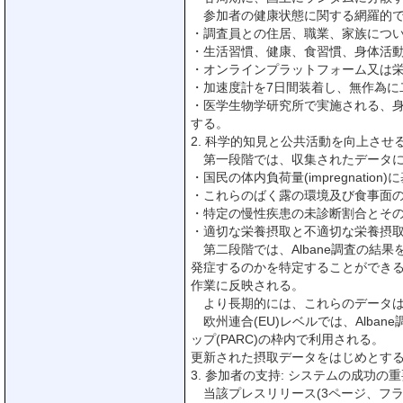
参加者の健康状態に関する網羅的で
・調査員との住居、職業、家族につ
・生活習慣、健康、食習慣、身体活
・オンラインプラットフォーム又は
・加速度計を7日間装着し、無作為に
・医学生物学研究所で実施される、身
する。
2. 科学的知見と公共活動を向上させ
第一段階では、収集されたデータに
・国民の体内負荷量(impregnat
・これらのばく露の環境及び食事面
・特定の慢性疾患の未診断割合とそ
・適切な栄養摂取と不適切な栄養摂
第二段階では、Albane調査の結
発症するのかを特定することができるようにな
作業に反映される。
より長期的には、これらのデータは
欧州連合(EU)レベルでは、Alb
ップ(PARC)の枠内で利用される。
更新された摂取データをはじめとするA
3. 参加者の支持: システムの成功の重
当該プレスリリース(3ページ、フラ