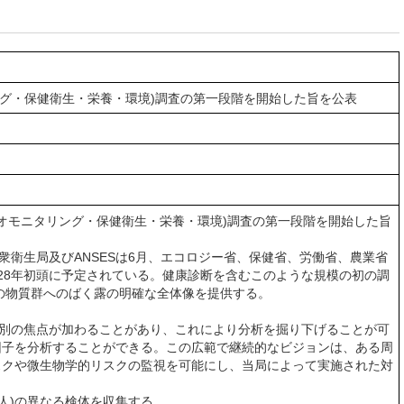
タリング・保健衛生・栄養・環境)調査の第一段階を開始した旨を公表
・バイオモニタリング・保健衛生・栄養・環境)調査の第一段階を開始した旨
衛生局及びANSESは6月、エコロジー省、保健省、労働省、農業省
2028年初頭に予定されている。健康診断を含むこのような規模の初の調
類の物質群へのばく露の明確な全体像を提供する。
マ別の焦点が加わることがあり、これにより分析を掘り下げることが可
因子を分析することができる。この広範で継続的なビジョンは、ある周
スクや微生物学的リスクの監視を可能にし、当局によって実施された対
人)の異なる検体を収集する。