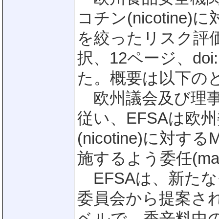
コチン(nicotin
を絞ったリスク評価に
択、12ページ、doi: 10
た。概要は以下の
欧州議会及び理事会規則
従い、EFSAは欧
(nicotine)に
施するよう委任(man
EFSAは、新た
委員会から提案された
ベルで、香辛料中