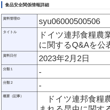
食品安全関係情報詳細
資料管理ID
syu06000500506
タイトル
ドイツ連邦食糧農業
に関するQ&Aを公
資料日付
2023年2月2日
分類１
-
分類２
-
概要（記事）
ドイツ連邦食糧農業
まれる昆虫に関す