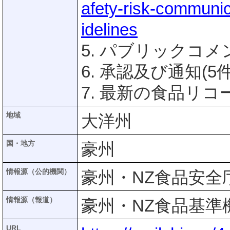
afety-risk-communi
idelines
5. パブリックコメ
6. 承認及び通知(5件
7. 最新の食品リコー
地域
大洋州
国・地方
豪州
情報源（公的機関）
豪州・NZ食品安全庁(
情報源（報道）
豪州・NZ食品基準機関
URL