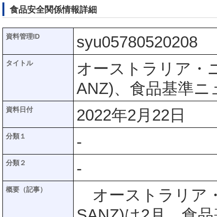
食品安全関係情報詳細
資料管理ID
syu05780520208
タイトル
オーストラリア・ニ
ANZ)、食品基準ニ
資料日付
2022年2月22日
分類１
-
分類２
-
概要（記事）
オーストラリア・
SANZ)は2月、食