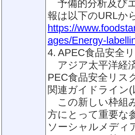
予備的分析及びエ
報は以下のURLか
https://www.foodsta
ages/Energy-labelli
4. APEC食品
アジア太平洋経済協
PEC食品安全リ
関連ガイドライン(
この新しい枠組み
方にとって重要な
ソーシャルメディ