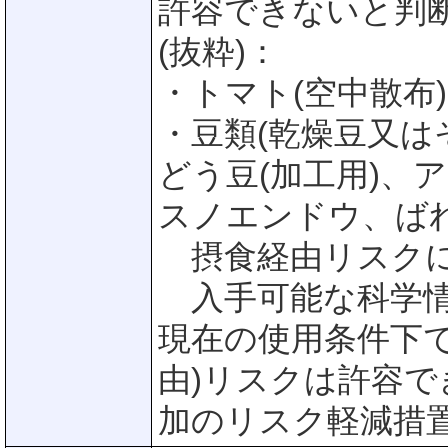
許容できないと判
(抜粋)：
・トマト(空中散布)
・豆類(乾燥豆又はそら
どう豆(加工用)、
スノエンドウ、ば
摂食経由リスクに
入手可能な科学情
現在の使用条件下
由)リスクは許容
加のリスク軽減措