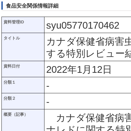
食品安全関係情報詳細
資料管理ID
syu05770170462
タイトル
カナダ保健省病害虫
する特別レビュー結
資料日付
2022年1月12日
分類１
-
分類２
-
概要（記事）
カナダ保健省病害虫
ナレドに関する特別