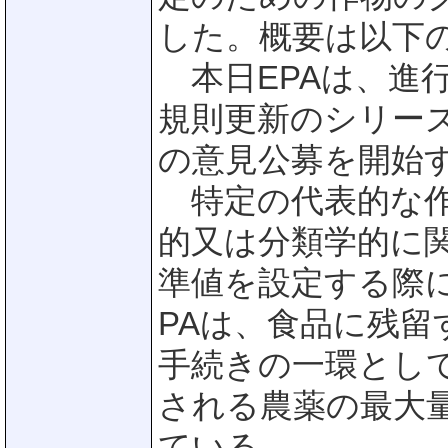
した。概要は以下
本日EPAは、進
規則更新のシリーズ
の意見公募を開始
特定の代表的な作
的又は分類学的に
準値を設定する際に
PAは、食品に残
手続きの一環とし
される農薬の最大
ている。