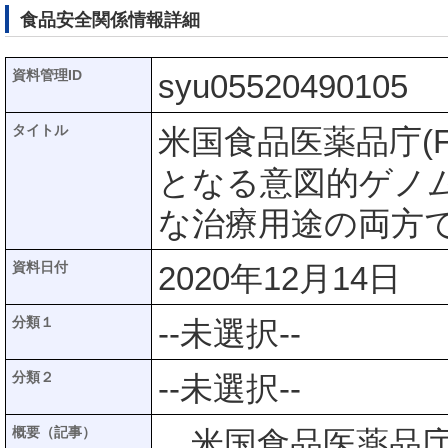
食品安全関係情報詳細
資料管理ID
syu05520490105
タイトル
米国食品医薬品庁(
となる意図的ゲノ
な治療用途の両方
資料日付
2020年12月14日
分類１
--未選択--
分類２
--未選択--
概要（記事）
米国食品医薬品庁(