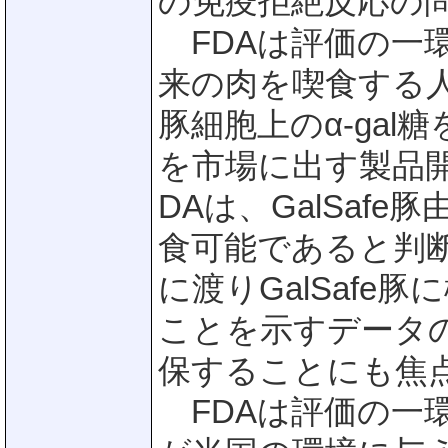
の免疫拒絶反応の
FDAは評価の一
来の肉を喫食する人
豚細胞上のα-gal
を市場に出す製品
DAは、GalSaf
食可能であると判断
に渡りGalSafe
ことを示すデータの
保することにも焦
FDAは評価の一環と