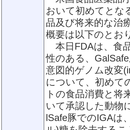
おいて初めてとな
品及び将来的な治
概要は以下のとお
本日FDAは、食
性のある、GalSa
意図的ゲノム改変(intent
について、初めて
トの食品消費と将
いて承認した動物に
lSafe豚でのIGA
ル)糖を除去するこ