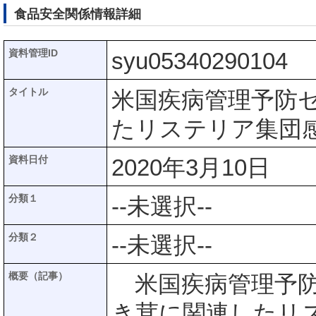
食品安全関係情報詳細
資料管理ID
syu05340290104
タイトル
米国疾病管理予防セ
たリステリア集団
資料日付
2020年3月10日
分類１
--未選択--
分類２
--未選択--
概要（記事）
米国疾病管理予防セ
き茸に関連したリ