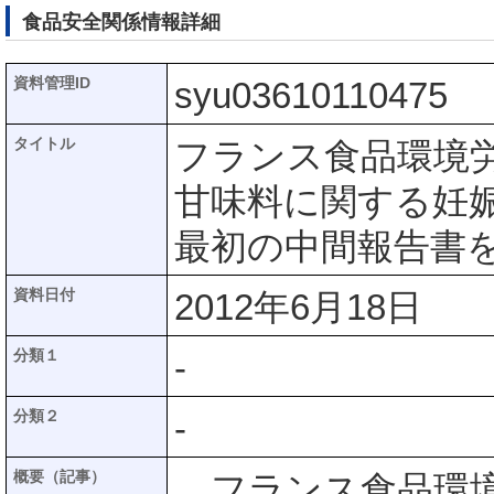
食品安全関係情報詳細
資料管理ID
syu03610110475
タイトル
フランス食品環境労
甘味料に関する妊
最初の中間報告書
資料日付
2012年6月18日
分類１
-
分類２
-
概要（記事）
フランス食品環境労