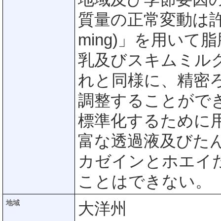
質量の正常変動は許
ming)」を用い
乳及びスキムミル
れと同様に、精密
調整することがで
標準化するために
富な透過液及びた
カゼインとホエイ
ことはできない。
地域
大洋州