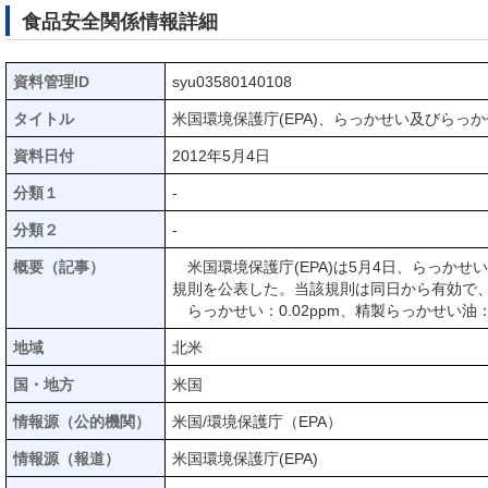
食品安全関係情報詳細
資料管理ID
syu03580140108
タイトル
米国環境保護庁(EPA)、らっかせい及びら
資料日付
2012年5月4日
分類１
-
分類２
-
概要（記事）
米国環境保護庁(EPA)は5月4日、らっか
規則を公表した。当該規則は同日から有効で、
らっかせい：0.02ppm、精製らっかせい油：0
地域
北米
国・地方
米国
情報源（公的機関）
米国/環境保護庁（EPA）
情報源（報道）
米国環境保護庁(EPA)