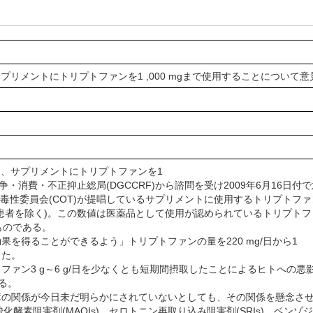
サプリメントにトリプトファンを1 ,000 mgまで使用することについて
は、サプリメントにトリプトファンを1
競争・消費・不正抑止総局(DGCCRF)から諮問を受け2009年6月16日
の毒性委員会(COT)が提唱しているサプリメントに使用するトリプトファン
患者を除く)。この数値は医薬品として使用が認められているトリプトフ
たものである。
を得ることができるよう」トリプトファンの量を220 mg/日から1
きた。
ァン3 g～6 g/日を少なくとも短期間摂取したことによるヒトへの悪
える。
の関係が今日未だ明らかにされていないとしても、その関係を懸念させ
化酵素阻害剤(MAOIs)、セロトニン再取り込み阻害剤(SRIs)、ベ