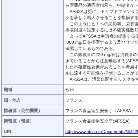
ら医薬品の適応症指示も、申請者が
AFSSAは更に、トリプトファンサ
クを著しく増大させることを指摘す
このようにヒトへの悪影響、栄養強化
摂取限度を設定するには不確実係数1
よってAFSSAは申請者の提案する
,000 mg/日を拒否するよう及びサ
確認しているものである。
この限度量の220 mg/日は消費者
きていることから注意喚起する(AFS
した不確定性要素があることを考慮す
ルに達する可能性を抑制することが
AFSSAは、汚染に関するリスクを考
地域
欧州
国・地方
フランス
情報源（公的機関）
フランス食品衛生安全庁（AFSSA）
情報源（報道）
フランス食品衛生安全庁(AFSSA)
URL
http://www.afssa.fr/Documents/NUT