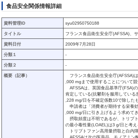
食品安全関係情報詳細
資料管理ID
syu02950750188
タイトル
フランス食品衛生安全庁(AFSSA)、
資料日付
2009年7月28日
分類１
-
分類２
-
概要（記事）
フランス食品衛生安全庁(AFSSA)
,000 mgまで使用することについて
AFSSAは、英国食品基準庁(FSA)
肯定している(抗鬱剤を服用している
,228 mg/日を不確定係数10で除し
申請者は「消費者が期待する栄養効果
,000 mg/日に引き上げるよう求めて
摂取頻度は不明であるが、トリプトフ
の最小毒性量(LOAEL)は3 g/日と考
トリプトファン高用量摂取と白内障
AFSSAは次の医薬品、モノアミン酸