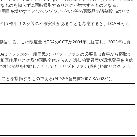
うなものを知らずに同時摂取するリスクが増大するものとなる。
使用量を増やすことはベンゾジアゼペン等の医薬品の過剰投与のリス
互作用リスク等の不確実性があることを考慮すると、LOAELから
勧告する。この限度量はFSAのCOTが2004年に提言し、2005年に再
AFSSAはフランスの一般国民のトリプトファンの必要量は食事から摂取で
品との相互作用リスク及び国民全体からみた遺伝的変異度や環境変異を考慮
や強化食品を摂取したとしてもトリプトファン(過剰)摂取リスクレベ
摘するものである(AFSSA意見書2007-SA-0231)。