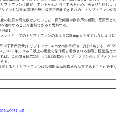
トリプトファンに提案しているそれと同じであるため、医薬品と同じよ
プリメントは投薬管理の無い状態で摂取できるため、トリプトファンの
る。
の性質や研究数が少ないこと、摂取頻度や副作用の種類、医薬品との相
0を維持することが適切であると思料する。
使用量1
プリメントとしてのトリプトファンの限度量220 mg/日を変更しないように
の平均栄養所要量(トリプトファン4 mg/kg体重/日)にほぼ相当する。
SA、2008年)。3 g/日以上の用量で副作用と看做される影響、医薬
れば、この限界値の220mg/日は複数のトリプトファンのサプリメント
できる。
慮するとトリプトファンは欧州医薬品規格適合品質であることが必要なことを指
2009sa0057.pdf