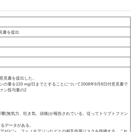
意見書を提出
付で意見書を提出した。
の量を220 mg/日までとすることについて2008年9月8日付意見書で
ァン投与量の2
影響(無気力、吐き気、頭痛)が報告されている。従ってトリプトファン
るデータがある。
ンゾジアゼピン、フェノチアジンなどとの相互作用リスクを指摘する。これ