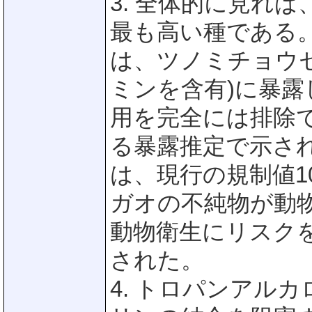
3. 全体的に見れば
最も高い種である。現
は、ツノミチョウ
ミンを含有)に暴
用を完全には排除
る暴露推定で示さ
は、現行の規制値10
ガオの不純物が動
動物衛生にリスク
された。
4. トロパンアル