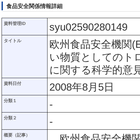
食品安全関係情報詳細
資料管理ID
syu02590280149
タイトル
欧州食品安全機関(
い物質としてのトロパ
に関する科学的意
資料日付
2008年8月5日
分類１
-
分類２
-
概要（記事）
欧州食品安全機関(