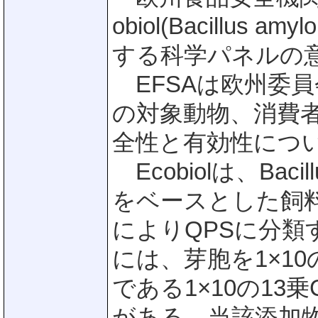
obiol(Bacillus 
する科学パネルの
EFSAは欧州委員会
の対象動物、消費
全性と有効性につ
Ecobiolは、Bacill
をベースとした飼料
によりQPSに分
には、芽胞を1×10
である1×10の13
がある。当該添加物は