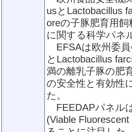
usとLactobacillu
oreの子豚肥育用
に関する科学パネ
EFSAは欧州委員会から、
とLactobacillu
満の離乳子豚の肥
の安全性と有効性
た。
FEEDAPパネル
(Viable Fluore
ることに注目した