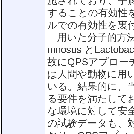
施されており、子豚へ
することの有効性
ルでの有効性を裏
用いた分子的方法は、生
mnosus とLactob
故にQPSアプロー
は人間や動物に用
いる。結果的に、
る要件を満たして
な環境に対して安
の試験データも、