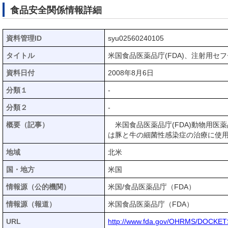
食品安全関係情報詳細
資料管理ID
syu02560240105
タイトル
米国食品医薬品庁(FDA)、注射用
資料日付
2008年8月6日
分類１
-
分類２
-
概要（記事）
米国食品医薬品庁(FDA)動物用医
は豚と牛の細菌性感染症の治療に使
地域
北米
国・地方
米国
情報源（公的機関）
米国/食品医薬品庁（FDA）
情報源（報道）
米国食品医薬品庁（FDA）
URL
http://www.fda.gov/OHRMS/DOCKETS