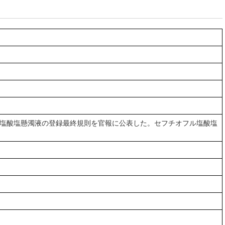
フル塩酸塩懸濁液の登録最終規則を官報に公表した。セフチオフル塩酸塩