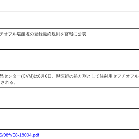
セフチオフル塩酸塩の登録最終規則を官報に公表
薬品センター(CVM)は8月6日、獣医師の処方剤として注射用セフチオ
用される。
/98fr/E8-18094.pdf