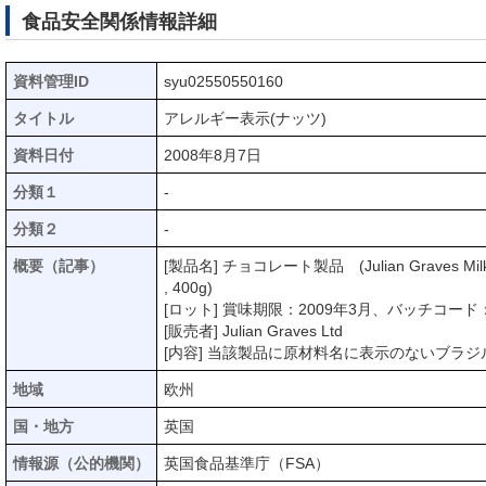
食品安全関係情報詳細
資料管理ID
syu02550550160
タイトル
アレルギー表示(ナッツ)
資料日付
2008年8月7日
分類１
-
分類２
-
概要（記事）
[製品名] チョコレート製品 (Julian Graves Milk C
, 400g)
[ロット] 賞味期限：2009年3月、バッチコード：8
[販売者] Julian Graves Ltd
[内容] 当該製品に原材料名に表示のないブラ
地域
欧州
国・地方
英国
情報源（公的機関）
英国食品基準庁（FSA）