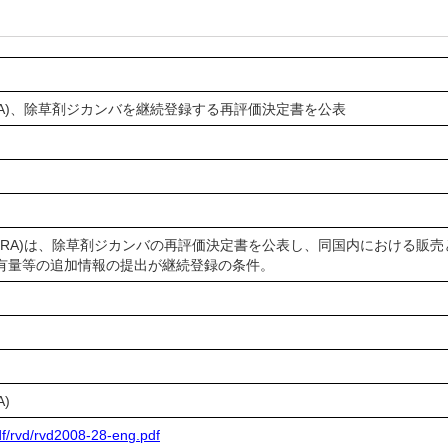
RA)、除草剤ジカンバを継続登録する再評価決定書を公表
RA)は、除草剤ジカンバの再評価決定書を公表し、同国内における販
含有量等の追加情報の提出が継続登録の条件。
)
df/rvd/rvd2008-28-eng.pdf