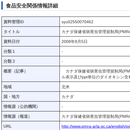
食品安全関係情報詳細
資料管理ID
syu02550070462
タイトル
カナダ保健省病害虫管理規制局(PM
資料日付
2008年8月5日
分類１
-
分類２
-
概要（記事）
カナダ保健省病害虫管理規制局(PM
ル表示及びppt単位のダイオキシン
地域
北米
国・地方
カナダ
情報源（公的機関）
-
情報源（報道）
カナダ保健省病害虫管理規制局(PMRA
URL
http://www.pmra-arla.gc.ca/english/p