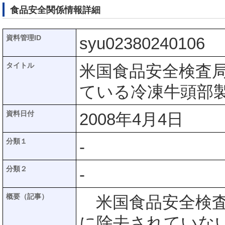
食品安全関係情報詳細
資料管理ID
syu02380240106
タイトル
米国食品安全検査局
ている冷凍牛頭部
資料日付
2008年4月4日
分類１
-
分類２
-
概要（記事）
米国食品安全検査局
に除去されていな