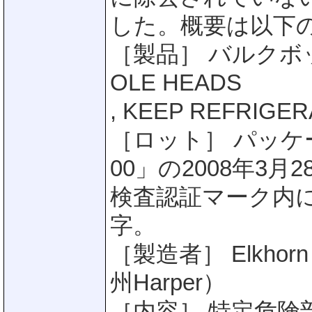
した。概要は以下
［製品］ バルクボ
OLE HEADS
, KEEP REFRIGE
［ロット］ パッケー
00」の2008年3
検査認証マーク内に施
字。
［製造者］ Elkhorn 
州Harper）
［内容］ 特定危険