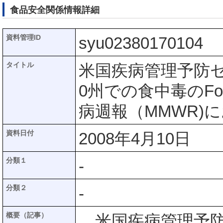
食品安全関係情報詳細
資料管理ID
syu02380170104
タイトル
米国疾病管理予防セ
0州での食中毒のFoo
病週報（MMWR)
資料日付
2008年4月10日
分類１
-
分類２
-
概要（記事）
米国疾病管理予防セ