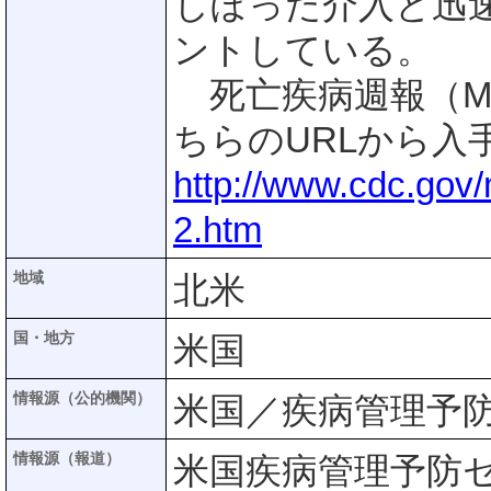
しぼった介入と迅
ントしている。
死亡疾病週報（M
ちらのURLから入
http://www.cdc.go
2.htm
地域
北米
国・地方
米国
情報源（公的機関）
米国／疾病管理予防
情報源（報道）
米国疾病管理予防セ