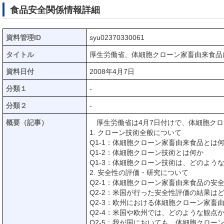
食品安全関係情報詳細
資料管理ID
syu02370330061
タイトル
厚生労働省、体細胞クローン家畜由来食品
資料日付
2008年4月7日
分類１
-
分類２
-
概要（記事）
厚生労働省は4月7日付けで、体細胞クロ
1. クローン技術全般について
Q1-1：体細胞クローン家畜由来食品とは
Q1-2：体細胞クローン技術とは何か
Q1-3：体細胞クローン技術は、どのよう
2. 安全性の評価・研究について
Q2-1：体細胞クローン家畜由来食品の
Q2-2：米国が行った安全性評価の結果は
Q2-3：欧州における体細胞クローン家
Q2-4：米国や欧州では、どのような観点
Q2-5：我が国においても、体細胞クロ