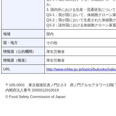
か。
3. 国内外における生産・流通状況について
Q3-1：我が国において、体細胞クローン
Q3-2：我が国において生産された体細胞
Q3-3：諸外国における体細胞クローン
地域
国内
国・地方
その他
情報源（公的機関）
厚生労働省
情報源（報道）
厚生労働省
URL
http://www.mhlw.go.jp/topics/bukyoku/iya
〒105-0001 東京都港区虎ノ門2-2-3 虎ノ門アルセアタワー13階 TEL 03-
内閣府法人番号 2000012010019
© Food Safety Commission of Japan