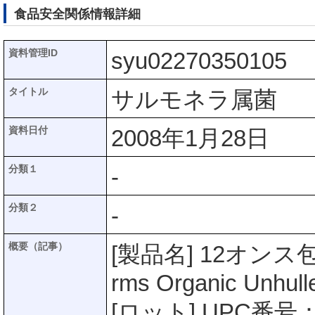
食品安全関係情報詳細
資料管理ID
syu02270350105
タイトル
サルモネラ属菌
資料日付
2008年1月28日
分類１
-
分類２
-
概要（記事）
[製品名] 12オンス
rms Organic Unhul
[ロット] UPC番号：