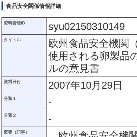
食品安全関係情報詳細
資料管理ID
syu02150310149
タイトル
欧州食品安全機関（
使用される卵製品
ルの意見書
資料日付
2007年10月29日
分類１
-
分類２
-
概要（記事）
欧州食品安全機関(