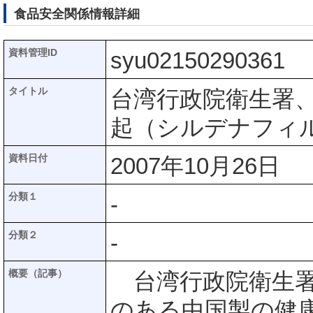
食品安全関係情報詳細
資料管理ID
syu02150290361
タイトル
台湾行政院衛生署
起（シルデナフィ
資料日付
2007年10月26日
分類１
-
分類２
-
概要（記事）
台湾行政院衛生署は
のある中国製の健康製品「