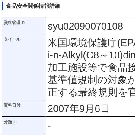
食品安全関係情報詳細
資料管理ID
syu02090070108
タイトル
米国環境保護庁(E
i-n-Alkyl(C8～10)
加工施設等で食品
基準値規制の対象
正する最終規則を
資料日付
2007年9月6日
分類１
-