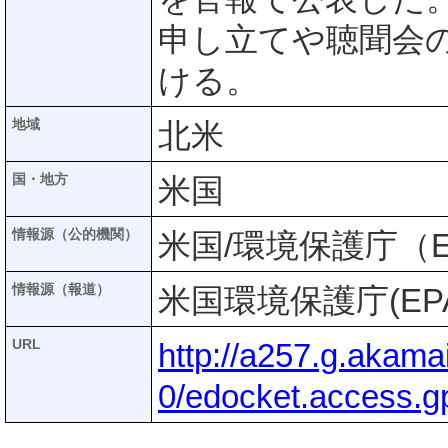
申し立てや聴聞会の
ける。
地域
北米
国・地方
米国
情報源（公的機関）
米国/環境保護庁（E
情報源（報道）
米国環境保護庁(EP
URL
http://a257.g.akam
0/edocket.access.g