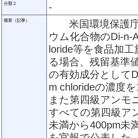
分類２
-
概要（記事）
米国環境保護庁(E
ウム化合物のDi-n-Alkyl
loride等を食品
る場合、残留基準
の有効成分としてDi-n-Al
m chlorideの濃
また第四級アンモ
すべての第四級アン
未満から400pm
を官報で公表した