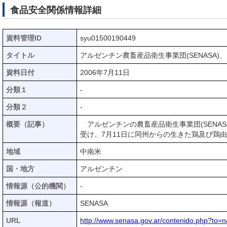
食品安全関係情報詳細
資料管理ID
syu01500190449
タイトル
アルゼンチン農畜産品衛生事業団(SENASA)、ブ
資料日付
2006年7月11日
分類１
-
分類２
-
概要（記事）
アルゼンチンの農畜産品衛生事業団(SENASA)
受け、7月11日に同州からの生きた鶏及び鶏
地域
中南米
国・地方
アルゼンチン
情報源（公的機関）
-
情報源（報道）
SENASA
URL
http://www.senasa.gov.ar/contenido.php?to=